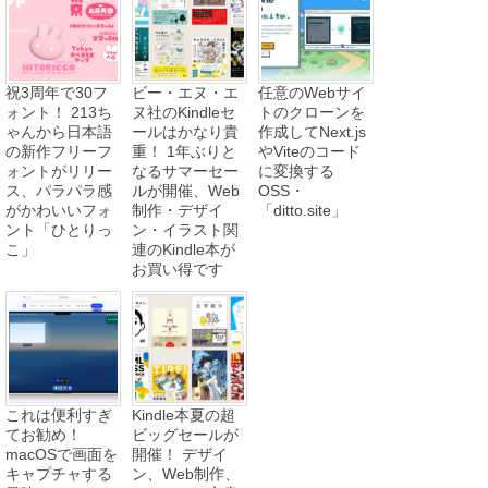
祝3周年で30フ
ビー・エヌ・エ
任意のWebサイ
ォント！ 213ち
ヌ社のKindleセ
トのクローンを
ゃんから日本語
ールはかなり貴
作成してNext.js
の新作フリーフ
重！ 1年ぶりと
やViteのコード
ォントがリリー
なるサマーセー
に変換する
ス、パラパラ感
ルが開催、Web
OSS・
がかわいいフォ
制作・デザイ
「ditto.site」
ント「ひとりっ
ン・イラスト関
こ」
連のKindle本が
お買い得です
これは便利すぎ
Kindle本夏の超
てお勧め！
ビッグセールが
macOSで画面を
開催！ デザイ
キャプチャする
ン、Web制作、