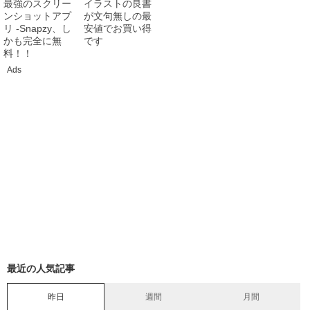
最強のスクリー
イラストの良書
ンショットアプ
が文句無しの最
リ -Snapzy、し
安値でお買い得
かも完全に無
です
料！！
Ads
最近の人気記事
昨日
週間
月間