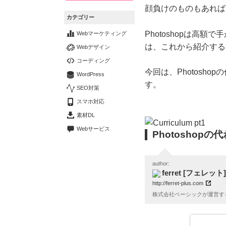
顔負けのものもあれば、
カテゴリー
Photoshopは高
Webマーケティング
は、これから紹介する
Webデザイン
コーディング
今回は、Photosh
WordPress
す。
SEO対策
スマホ対応
素材DL
Webサービス
Photoshop
author:
ferret [フェレット]
http://ferret-plus.com
株式会社ベーシックが運営す