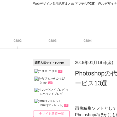
Webデザイン参考記事まとめ アプデ(UPDE) - Web
08/02
08/03
08/04
2018年01月19日(金)
週間人気サイトTOP10
コリス
Photosho
UP!
かちび
ービス13選
と.net
UP!
イ
ンバウンドブログ
ferret [フェレット]
UP!
画像編集ソフトとして
全サイト新着一覧
Photoshopのほか