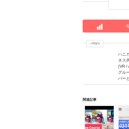
‹ PREV
ハニカ
ネス
(VR 
グル
バー
関連記事