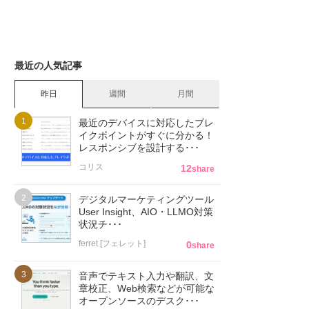
最近の人気記事
昨日
週間
月間
最近のデバイスに対応したブレ
イクポイントがすぐに分かる！
レスポンシブを設計する･･･
コリス
12
share
デジタルマーケティングツール
User Insight、AIO・LLMO対策
状況チ･･･
ferret [フェレット]
0
share
音声でテキスト入力や翻訳、文
章校正、Web検索などが可能な
オープンソースのデスク･･･