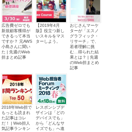
広告費ゼロでも
【2019年4月
おじさんマーケ
新規顧客獲得が
版】役立つ新し
ターが「エスノ
できるって本当
いスキルをマス
グラフィック・
ですか？ 元AWS
ターしよう。
リサーチ」で、
小島さんに聞い
若者理解に挑
た | 先週のWeb
む…得られた結
担まとめ記事
果とは？ | 先週
のWeb担まとめ
記事
2018年Web担で
レスポンシブデ
もっとも読まれ
ザインは「どの
た記事はコレ
デバイスでも」
だ！ | Web担人
から「どんなサ
気記事ランキン
イズでも」へ進