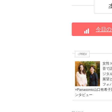
今日の
‹ PREV
女性
音で語
ジタ
展望
フォ
×Panasonic山口有希
ンタビュー