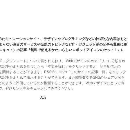
とめたキュレーションサイト。デザインやプログラミングなどの技術的な内容はもと
どまらない注目のサービスや話題のトピックなどIT・ガジェット系の記事も豊富に更
（セレキュト）の記事『無料で使えるかわいらしいロボットアイコンのセット！』に
G・ダウンロードについて書かれており、 Webデザインのカテゴリーに分類され
ンの記事やまとめを見つけたら「本文を読む」をクリックすると、記事配信元の
文を閲覧することができます。RSS Sourceの「このサイトの記事一覧」をクリック
ト）の記事をまとめて表示することができます。また閲覧数や各SNSのシェア状況を
どのように評価しているのか推測することができます。Webデザインにとって有
で、ぜひリンク先をチェックしてみてください。
Ads