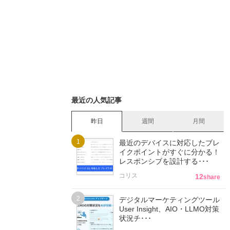
最近の人気記事
昨日
週間
月間
最近のデバイスに対応したブレ
イクポイントがすぐに分かる！
レスポンシブを設計する･･･
コリス
12
share
デジタルマーケティングツール
User Insight、AIO・LLMO対策
状況チ･･･