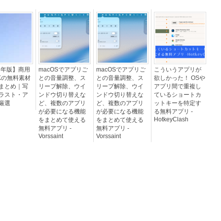
26年版】商用
macOSでアプリご
macOSでアプリご
こういうアプリが
Kの無料素材
との音量調整、ス
との音量調整、ス
欲しかった！ OSや
まとめ｜写
リープ解除、ウイ
リープ解除、ウイ
アプリ間で重複し
ラスト・ア
ンドウ切り替えな
ンドウ切り替えな
ているショートカ
厳選
ど、複数のアプリ
ど、複数のアプリ
ットキーを特定す
が必要になる機能
が必要になる機能
る無料アプリ -
HotkeyClash
をまとめて使える
をまとめて使える
無料アプリ -
無料アプリ -
Vorssaint
Vorssaint