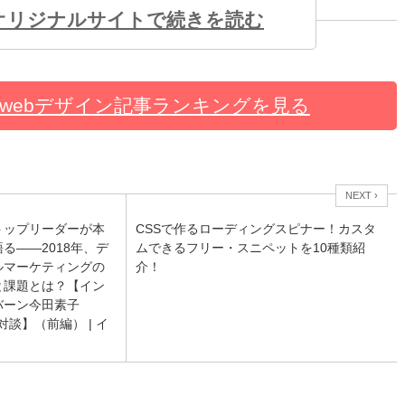
オリジナルサイトで続きを読む
webデザイン記事ランキングを見る
NEXT ›
トップリーダーが本
CSSで作るローディングスピナー！カスタ
る――2018年、デ
ムできるフリー・スニペットを10種類紹
ルマーケティングの
介！
と課題とは？【イン
バーン今田素子
子対談】（前編） | イ