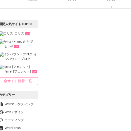
週間人気サイトTOP10
コリス
UP!
かちび
と.net
UP!
イ
ンバウンドブログ
ferret [フェレット]
UP!
全サイト新着一覧
カテゴリー
Webマーケティング
Webデザイン
コーディング
WordPress