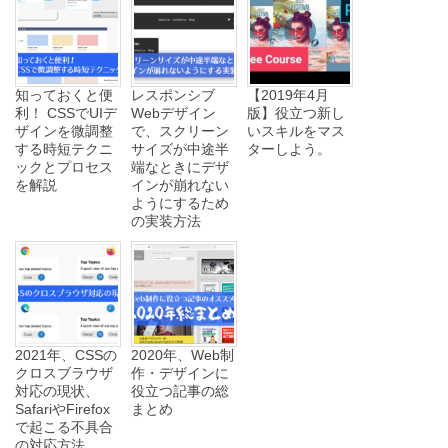
知っておくと便
レスポンシブ
【2019年4月
利！ CSSでUIデ
Webデザイン
版】役立つ新し
ザインを微調整
で、スクリーン
いスキルをマス
する時短テクニ
サイズが中途半
ターしよう。
ックとプロセス
端なときにデザ
を解説
インが崩れない
ようにするため
の実装方法
2021年、CSSの
2020年、Web制
クロスブラウザ
作・デザインに
対応の現状、
役立つ記事の総
SafariやFirefox
まとめ
で起こる不具合
の対応方法