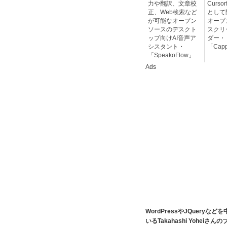
力や翻訳、文章校
Curso
正、Web検索など
として
が可能なオープン
オープ
ソースのデスクト
スクリ
ップ向けAI音声ア
ダー・
シスタント・
「Capp
「SpeakoFlow」
Ads
WordPressやJQuer
いるTakahashi Yohe