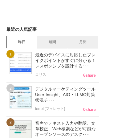
最近の人気記事
昨日
週間
月間
最近のデバイスに対応したブレ
イクポイントがすぐに分かる！
レスポンシブを設計する･･･
コリス
6
share
デジタルマーケティングツール
User Insight、AIO・LLMO対策
状況チ･･･
ferret [フェレット]
0
share
音声でテキスト入力や翻訳、文
章校正、Web検索などが可能な
オープンソースのデスク･･･