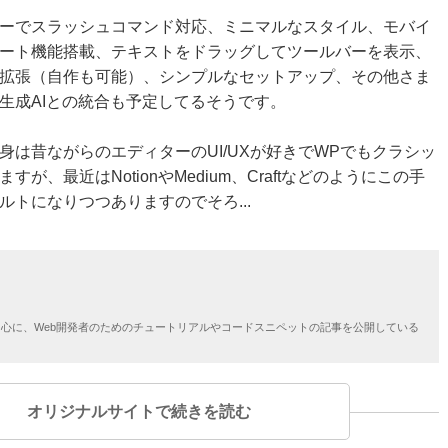
ーでスラッシュコマンド対応、ミニマルなスタイル、モバイ
ート機能搭載、テキストをドラッグしてツールバーを表示、
拡張（自作も可能）、シンプルなセットアップ、その他さま
生成AIとの統合も予定してるそうです。
身は昔ながらのエディターのUI/UXが好きでWPでもクラシッ
が、最近はNotionやMedium、Craftなどのようにこの手
ルトになりつつありますのでそろ...
yなどを中心に、Web開発者のためのチュートリアルやコードスニペットの記事を公開している
オリジナルサイトで続きを読む