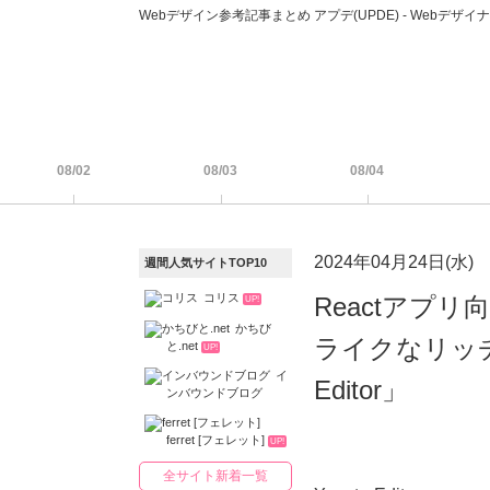
Webデザイン参考記事まとめ アプデ(UPDE) - Web
08/02
08/03
08/04
2024年04月24日(水)
週間人気サイトTOP10
コリス
Reactアプリ
UP!
かちび
ライクなリッチ
と.net
UP!
イ
Editor」
ンバウンドブログ
ferret [フェレット]
UP!
全サイト新着一覧