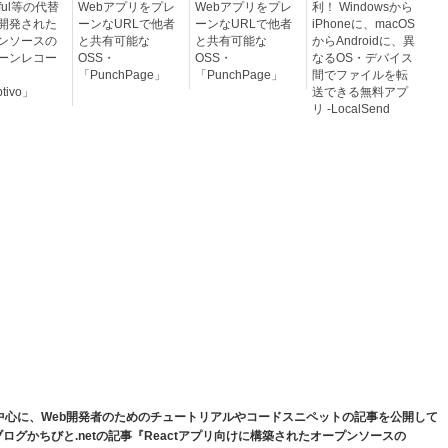
rful等の代替
Webアプリをプレ
Webアプリをプレ
利！ Windowsから
開発された
ーンなURLで他者
ーンなURLで他者
iPhoneに、macOS
ンソースの
と共有可能な
と共有可能な
からAndroidに、異
ーンレコー
OSS・
OSS・
なるOS・デバイス
「PunchPage」
「PunchPage」
間でファイルを転
tivo」
送できる無料アプ
リ -LocalSend
yなどを中心に、Web開発者のためのチュートリアルやコードスニペットの記事を公開して
iさんのブログかちびと.netの記事『Reactアプリ向けに構築されたオープンソースの