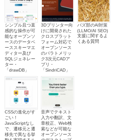
シンプル且つ直
3Dプリンター向
バズ部のAI対策
感的な操作が可
けに開発された
(LLMO/AI SEO)
支援に関するよ
能なオープンソ
クロスプラット
くある質問
ースのデータベ
フォーム対応で
ーススキーマエ
オープンソース
ディター及び
のパラトメリッ
SQLジェネレー
ク3次元CADア
ター・
プリ・
「drawDB」
「SindriCAD」
CSSの進化がす
音声でテキスト
ごい！
入力や翻訳、文
JavaScriptなし
章校正、Web検
で、遷移元と遷
索などが可能な
移先で異なる挙
オープンソース
動を実現するル
のデスクトップ