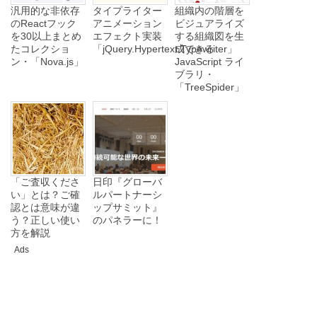
汎用的な非依存
タイプライター
組織内の階層を
のReactフック
アニメーション
ビジュアライズ
を30以上まとめ
エフェクト実装
する組織図を生
たコレクショ
「jQuery.Hypertext.Typewriter」
成できる
ン・「Nova.js」
JavaScript ライ
ブラリ・
「TreeSpider」
「ご査収くださ
日印『グローバ
い」とは？ご確
ルパートナーシ
認とは意味が違
ップサミット』
う？正しい使い
のパネラーに！
方を解説
Ads