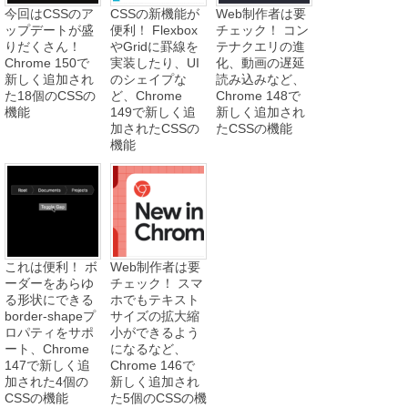
今回はCSSのア
CSSの新機能が
Web制作者は要
ップデートが盛
便利！ Flexbox
チェック！ コン
りだくさん！
やGridに罫線を
テナクエリの進
Chrome 150で
実装したり、UI
化、動画の遅延
新しく追加され
のシェイプな
読み込みなど、
た18個のCSSの
ど、Chrome
Chrome 148で
機能
149で新しく追
新しく追加され
加されたCSSの
たCSSの機能
機能
これは便利！ ボ
Web制作者は要
ーダーをあらゆ
チェック！ スマ
る形状にできる
ホでもテキスト
border-shapeプ
サイズの拡大縮
ロパティをサポ
小ができるよう
ート、Chrome
になるなど、
147で新しく追
Chrome 146で
加された4個の
新しく追加され
CSSの機能
た5個のCSSの機