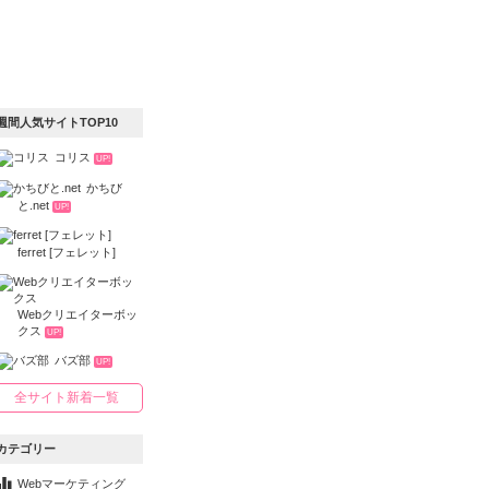
週間人気サイトTOP10
コリス
UP!
かちび
と.net
UP!
ferret [フェレット]
Webクリエイターボッ
クス
UP!
バズ部
UP!
全サイト新着一覧
カテゴリー
Webマーケティング