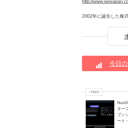
http://www.seojapan.
2002年に誕生した
今日の
‹ PREV
Nux
ター
プンソ
ート・