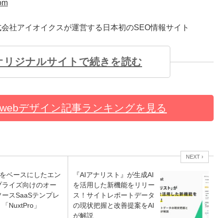
com
株式会社アイオイクスが運営する日本初のSEO情報サイト
オリジナルサイトで続きを読む
webデザイン記事ランキングを見る
NEXT ›
t3をベースにしたエン
『AIアナリスト』が生成AI
プライズ向けのオー
を活用した新機能をリリー
ースSaaSテンプレ
ス！サイトレポートデータ
「NuxtPro」
の現状把握と改善提案をAI
が解説