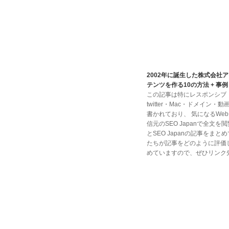
2002年に誕生した株式会社ア
テンツを作る10の方法 + 
この記事は特にレスポンシブ・jav
twitter・Mac・ドメイ
書かれており、 気になるW
信元のSEO Japanで全文
とSEO Japanの記事を
たちが記事をどのように評価
めていますので、ぜひリンク