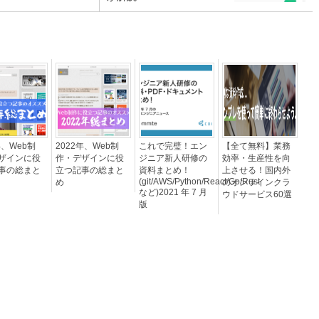
年、Web制
2022年、Web制
これで完璧！エン
【全て無料】業務
ザインに役
作・デザインに役
ジニア新人研修の
効率・生産性を向
事の総まと
立つ記事の総まと
資料まとめ！
上させる！国内外
(git/AWS/Python/React/Go/Rust
め
のオンラインクラ
など)2021 年 7 月
ウドサービス60選
版