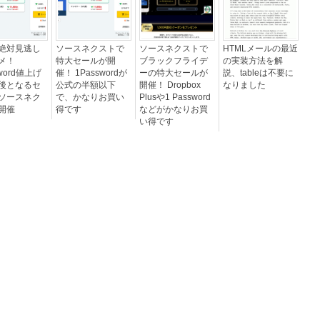
絶対見逃し
ソースネクストで
ソースネクストで
HTMLメールの最近
メ！
特大セールが開
ブラックフライデ
の実装方法を解
sword値上げ
催！ 1Passwordが
ーの特大セールが
説、tableは不要に
後となるセ
公式の半額以下
開催！ Dropbox
なりました
ソースネク
で、かなりお買い
Plusや1 Password
開催
得です
などがかなりお買
い得です