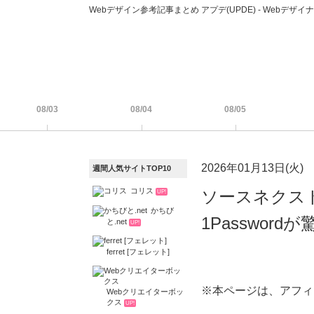
Webデザイン参考記事まとめ アプデ(UPDE) - Web
08/03
08/04
08/05
2026年01月13日(火)
週間人気サイトTOP10
コリス
ソースネクス
UP!
かちび
1Passwo
と.net
UP!
ferret [フェレット]
※本ページは、アフィ
Webクリエイターボッ
クス
UP!