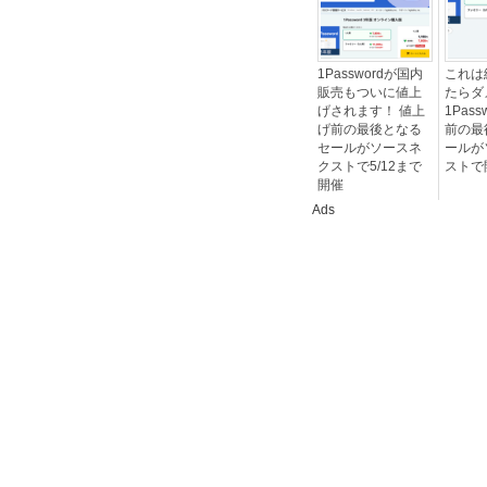
1Passwordが国内
これは
販売もついに値上
たらダ
げされます！ 値上
1Pas
げ前の最後となる
前の最
セールがソースネ
ールが
クストで5/12まで
ストで
開催
Ads