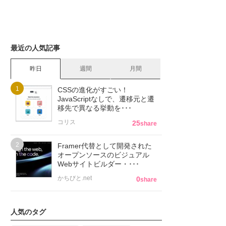
最近の人気記事
昨日
週間
月間
CSSの進化がすごい！
JavaScriptなしで、遷移元と遷
移先で異なる挙動を･･･
コリス
25
share
Framer代替として開発された
オープンソースのビジュアル
Webサイトビルダー・･･･
かちびと.net
0
share
人気のタグ