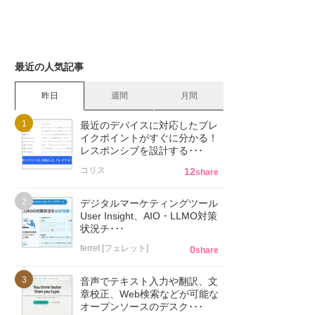
最近の人気記事
昨日
週間
月間
最近のデバイスに対応したブレ
イクポイントがすぐに分かる！
レスポンシブを設計する･･･
コリス
12
share
デジタルマーケティングツール
User Insight、AIO・LLMO対策
状況チ･･･
ferret [フェレット]
0
share
音声でテキスト入力や翻訳、文
章校正、Web検索などが可能な
オープンソースのデスク･･･