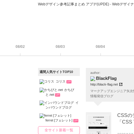
Webデザイン参考記事まとめ アプデ(UPDE) - Web
08/02
08/03
08/04
週間人気サイトTOP10
author:
BlackFlag
コリス
UP!
http://black-flag.net
かちび
マークアップエンジニア矢次悟
と.net
UP!
情報発信ブログ
イ
ンバウンドブログ
CSSの
ferret [フェレット]
「CSS 
UP!
全サイト新着一覧