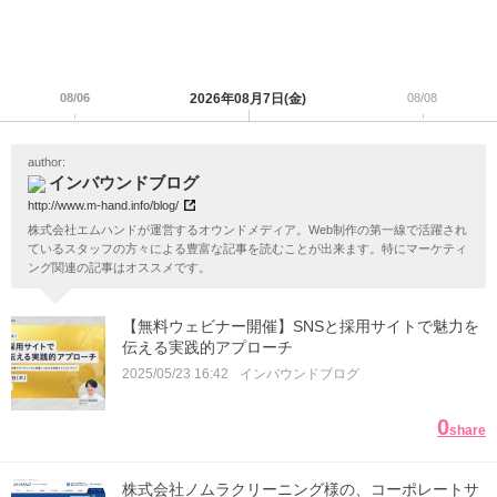
08/06
2026年08月7日(金)
08/08
author:
インバウンドブログ
http://www.m-hand.info/blog/
株式会社エムハンドが運営するオウンドメディア。Web制作の第一線で活躍され
ているスタッフの方々による豊富な記事を読むことが出来ます。特にマーケティ
ング関連の記事はオススメです。
【無料ウェビナー開催】SNSと採用サイトで魅力を
伝える実践的アプローチ
2025/05/23 16:42
インバウンドブログ
0
share
株式会社ノムラクリーニング様の、コーポレートサ