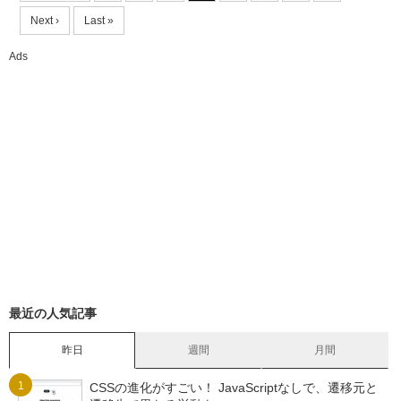
Next ›
Last »
Ads
最近の人気記事
昨日
週間
月間
CSSの進化がすごい！ JavaScriptなしで、遷移元と