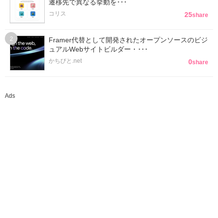
遷移先で異なる挙動を･･･
コリス
25
share
Framer代替として開発されたオープンソースのビジ
ュアルWebサイトビルダー・･･･
かちびと.net
0
share
Ads