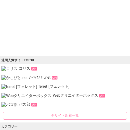
週間人気サイトTOP10
コリス
UP!
かちびと.net
UP!
ferret [フェレット]
Webクリエイターボックス
UP!
バズ部
UP!
全サイト新着一覧
カテゴリー