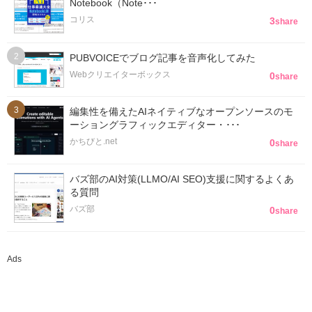
Notebook（Note･･･
コリス
3
share
PUBVOICEでブログ記事を音声化してみた
Webクリエイターボックス
0
share
編集性を備えたAIネイティブなオープンソースのモ
ーショングラフィックエディター・･･･
かちびと.net
0
share
バズ部のAI対策(LLMO/AI SEO)支援に関するよくあ
る質問
バズ部
0
share
Ads