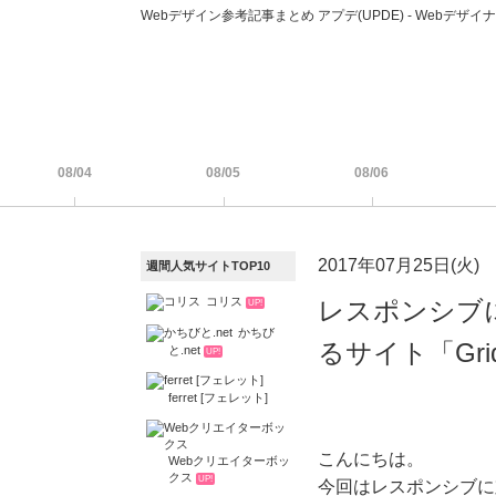
Webデザイン参考記事まとめ アプデ(UPDE) - Web
08/04
08/05
08/06
2017年07月25日(火)
週間人気サイトTOP10
コリス
レスポンシブ
UP!
かちび
るサイト「Grid
と.net
UP!
ferret [フェレット]
こんにちは。
Webクリエイターボッ
クス
UP!
今回はレスポンシブに対