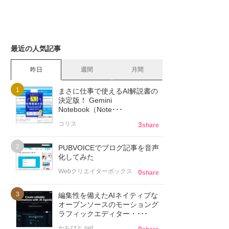
最近の人気記事
昨日
週間
月間
まさに仕事で使えるAI解説書の
決定版！ Gemini
Notebook（Note･･･
コリス
3
share
PUBVOICEでブログ記事を音声
化してみた
Webクリエイターボックス
0
share
編集性を備えたAIネイティブな
オープンソースのモーショング
ラフィックエディター・･･･
かちびと.net