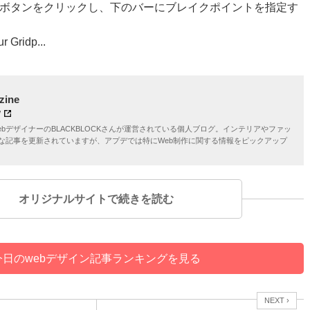
oint」のボタンをクリックし、下のバーにブレイクポイントを指定す
Gridp...
zine
/
bデザイナーのBLACKBLOCKさんが運営されている個人ブログ。インテリアやファッ
な記事を更新されていますが、アプデでは特にWeb制作に関する情報をピックアップ
オリジナルサイトで続きを読む
今日のwebデザイン記事ランキングを見る
NEXT ›