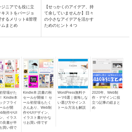
ンジニアでも役に立
【せっかくのアイデア、持
テキストをバージョ
て余していませんか】日々
理するメリット&管理
の小さなアイデアを活かす
テムまとめ
ためのヒント４つ
初登場がた
Kindle本 読書の秋
WordPress無料テ
2020年、Web制
 Kindle本
セールが開催！ セ
ーマ6選｜後悔しな
作・デザインに役
ックフライ
ール初登場もたく
い選び方やインス
立つ記事の総まと
ールが開
さんあり、Web制
トール方法も解説
め
b制作やUI
作やUIデザイン、
ン、イラス
イラスト書がかな
の良書が半
りお買い得です
お買い得で