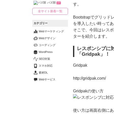
バズ部
UP!
す。
全サイト新着一覧
Bootstrapでグ
を導入したい時ってあ
カテゴリー
そこで、今回はレスポ
Webマーケティング
ターを紹介します。
Webデザイン
コーディング
レスポンシブに
WordPress
「Gridpak」！
SEO対策
Gridpak
スマホ対応
素材DL
http://gridpak.com/
Webサービス
Gridpakの使い方
使い方は画面右側にあ