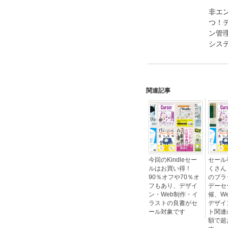
非エ
つ！
ン管
シス
関連記事
今回のKindleセー
セール
ルはお買い得！
くさん！
90％オフや70％オ
のブラ
フもあり、デザイ
デーセ
ン・Web制作・イ
催、We
ラストの良書がセ
デザイ
ール対象です
ト関連
額で超