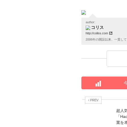
author:
コリス
http://coliss.com
2006年の開設以来、一貫
‹ PREV
超人
「Ha
業を