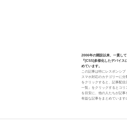
2006年の開設以来、一貫
『[CSS]多様化したデバイ
めています。
この記事は特にレスポンシブ・ja
スマホ対応のカテゴリーに分
をクリックすると、記事配信元
一覧」をクリックするとコリ
を目安に、他の人たちが記事
有益な記事をまとめています