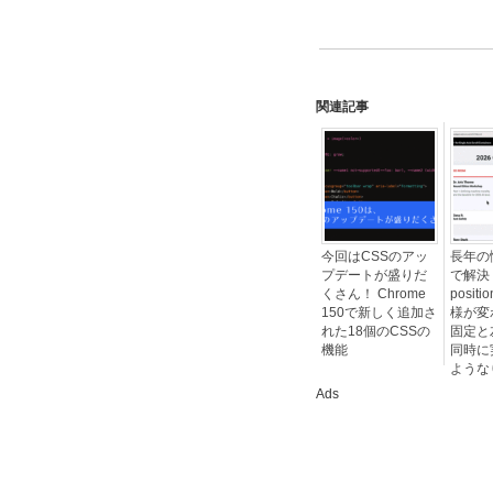
関連記事
今回はCSSのアッ
長年の
プデートが盛りだ
で解決
くさん！ Chrome
positi
150で新しく追加さ
様が変
れた18個のCSSの
固定と
機能
同時に
ような
Ads