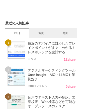
最近の人気記事
昨日
週間
月間
最近のデバイスに対応したブレ
イクポイントがすぐに分かる！
レスポンシブを設計する･･･
コリス
12
share
デジタルマーケティングツール
User Insight、AIO・LLMO対策
状況チ･･･
ferret [フェレット]
0
share
音声でテキスト入力や翻訳、文
章校正、Web検索などが可能な
オープンソースのデスク･･･