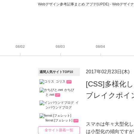
Webデザイン参考記事まとめ アプデ(UPDE) - Web
08/02
08/03
08/04
2017年02月23日(木)
週間人気サイトTOP10
コリス
[CSS]多様
UP!
かちび
ブレイクポイ
と.net
UP!
イ
ンバウンドブログ
ferret [フェレット]
UP!
スマホは年々大型化し
全サイト新着一覧
は小型化の傾向ですが