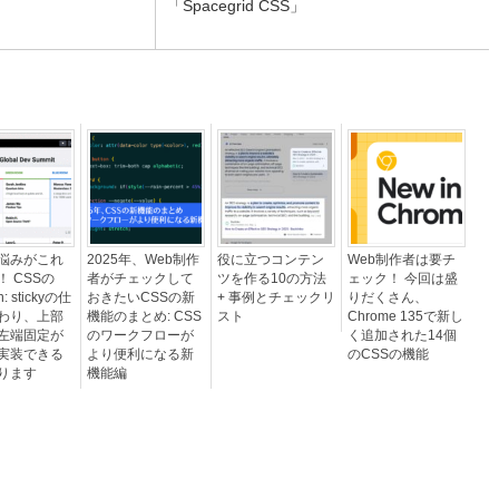
「Spacegrid CSS」
悩みがこれ
2025年、Web制作
役に立つコンテン
Web制作者は要チ
！ CSSの
者がチェックして
ツを作る10の方法
ェック！ 今回は盛
on: stickyの仕
おきたいCSSの新
+ 事例とチェックリ
りだくさん、
わり、上部
機能のまとめ: CSS
スト
Chrome 135で新し
左端固定が
のワークフローが
く追加された14個
実装できる
より便利になる新
のCSSの機能
ります
機能編