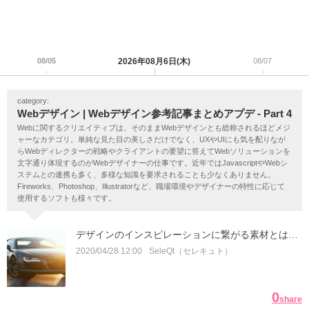
08/05
2026年08月6日(木)
08/07
category:
Webデザイン | Webデザイン参考記事まとめアプデ - Part 4
Webに関するクリエイティブは、そのままWebデザインとも総称されるほどメジ
ャーなカテゴリ。単純な見た目の美しさだけでなく、UXやUIにも気を配りなが
らWebディレクターの戦略やクライアントの要望に答えてWebソリューションを
文字通り体現するのがWebデザイナーの仕事です。近年ではJavascriptやWebシ
ステムとの連携も多く、多様な知識を要求されることも少なくありません。
Fireworks、Photoshop、Illustratorなど、職場環境やデザイナーの特性に応じて
使用するソフトも様々です。
デザインのインスピレーションに繋がる素材とは…
2020/04/28 12:00
SeleQt（セレキュト）
0
share