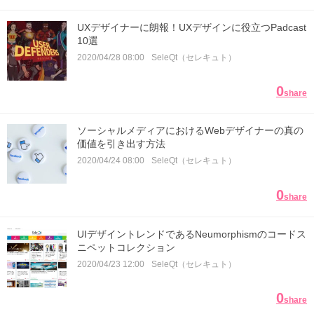
UXデザイナーに朗報！UXデザインに役立つPadcast
10選
2020/04/28 08:00
SeleQt（セレキュト）
0
share
ソーシャルメディアにおけるWebデザイナーの真の
価値を引き出す方法
2020/04/24 08:00
SeleQt（セレキュト）
0
share
UIデザイントレンドであるNeumorphismのコードス
ニペットコレクション
2020/04/23 12:00
SeleQt（セレキュト）
0
share