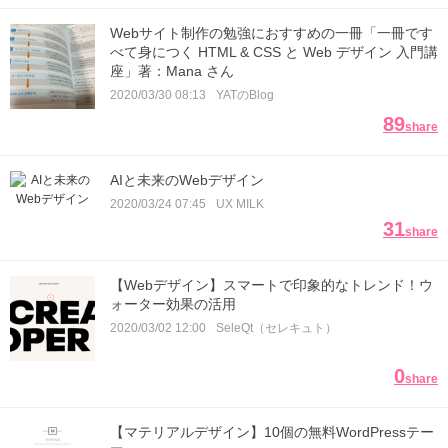
Webサイト制作の勉強におすすめの一冊「一冊です
べて身につく HTML & CSS と Web デザイン 入門講
座」著：Mana さん
2020/03/30 08:13
YATのBlog
89
share
AIと未来のWebデザイン
2020/03/24 07:45
UX MILK
31
share
【Webデザイン】スマートで印象的なトレンド！ウ
ォーター効果の活用
2020/03/02 12:00
SeleQt（セレキュト）
0
share
【マテリアルデザイン】10個の無料WordPressテー