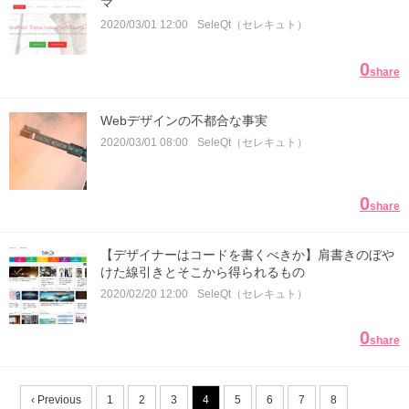
マ
2020/03/01 12:00
SeleQt（セレキュト）
0
share
Webデザインの不都合な事実
2020/03/01 08:00
SeleQt（セレキュト）
0
share
【デザイナーはコードを書くべきか】肩書きのぼや
けた線引きとそこから得られるもの
2020/02/20 12:00
SeleQt（セレキュト）
0
share
‹ Previous
1
2
3
4
5
6
7
8